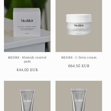
MEDIK8 - Blemish control
MEDIK8 - C-Tetra cream
pads
Normale
€64,50 EUR
Normale
€44,00 EUR
prijs
prijs