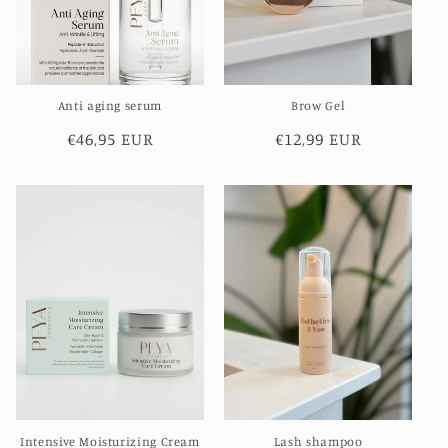
e
:
Anti aging serum
Brow Gel
Normale
€46,95 EUR
Normale
€12,99 EUR
prijs
prijs
Intensive Moisturizing Cream
Lash shampoo