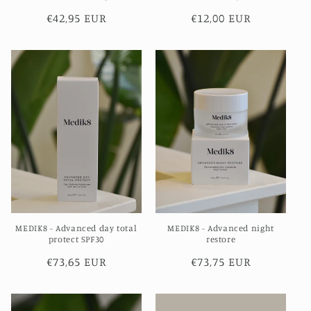
Normale
€42,95 EUR
Normale
€12,00 EUR
prijs
prijs
MEDIK8 - Advanced day total
MEDIK8 - Advanced night
protect SPF30
restore
Normale
€73,65 EUR
Normale
€73,75 EUR
prijs
prijs