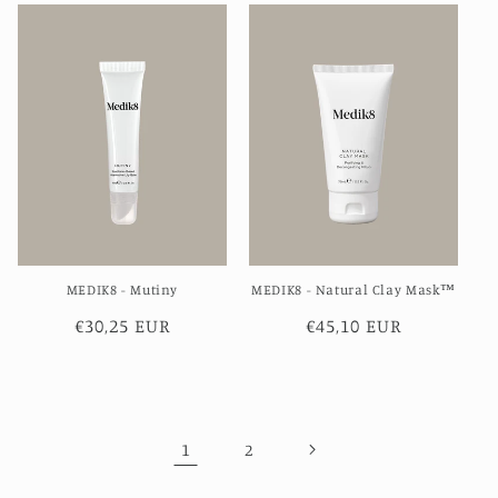
MEDIK8 - Mutiny
MEDIK8 - Natural Clay Mask™
Normale
€30,25 EUR
Normale
€45,10 EUR
prijs
prijs
1
2