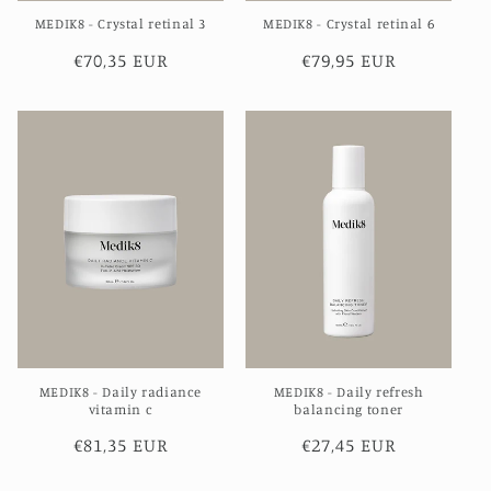
MEDIK8 - Crystal retinal 3
MEDIK8 - Crystal retinal 6
Normale
€70,35 EUR
Normale
€79,95 EUR
prijs
prijs
MEDIK8 - Daily radiance
MEDIK8 - Daily refresh
vitamin c
balancing toner
Normale
€81,35 EUR
Normale
€27,45 EUR
prijs
prijs